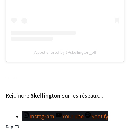
A post shared by @skellington_off
– – –
Rejoindre
Skellington
sur les réseaux…
Instagram
YouTube
Spotify
Rap FR