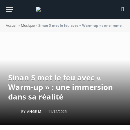
Accueil
»
Musique
»
Sinan S met le feu avec « Warm-up » : une immersion dans sa réalité
Sinan S met le feu avec «
Warm-up » : une immersion
dans sa réalité
BY
ANGE M.
11/12/2025