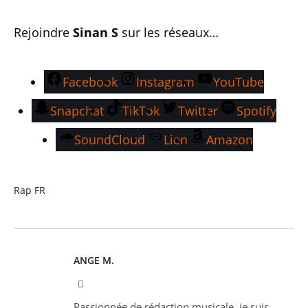
Rejoindre
Sinan S
sur les réseaux…
Facebook
Instagram
YouTube
Snapchat
TikTok
Twitter
Spotify
SoundCloud
Lien
Amazon
Rap FR
ANGE M.
Instagram
Passionnée de rédaction musicale, je suis