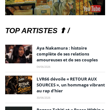
TOP ARTISTES ⬆ /
Aya Nakamura : histoire
complète de ses relations
amoureuses et de ses couples
04/06/2026
LVR66 dévoile « RETOUR AUX
SOURCES », un hommage vibrant
au rap d’hier
30/06/2026
Reggae Tahiti et « Peace Within »