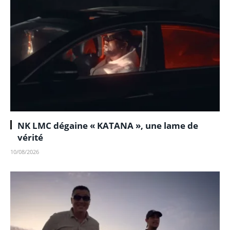
NK LMC dégaine « KATANA », une lame de
vérité
10/08/2026