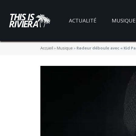
ACTUALITÉ
MUSIQUE
Accueil
»
Musique
»
Rødeur déboule avec « Kid Pa