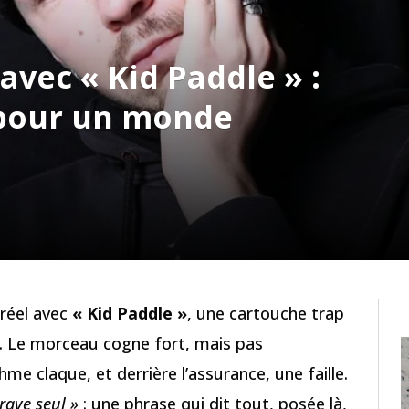
vec « Kid Paddle » :
 pour un monde
 réel avec
« Kid Paddle »
, une cartouche trap
. Le morceau cogne fort, mais pas
hme claque, et derrière l’assurance, une faille.
rave seul »
: une phrase qui dit tout, posée là,