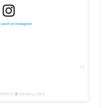
s post on Instagram
y RØDEUR 🏚 (@rodeur_1313)