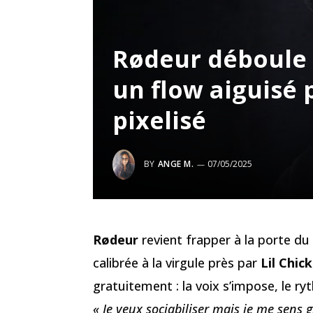
Rødeur déboule a
un flow aiguisé
pixelisé
BY
ANGE M.
07/05/2025
Rødeur
revient frapper à la porte du
calibrée à la virgule près par
Lil Chick
gratuitement : la voix s’impose, le ryt
« Je veux sociabiliser mais je me sens g