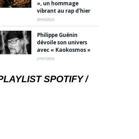
», un hommage
vibrant au rap d’hier
30/06/2026
Philippe Guénin
dévoile son univers
avec « Kaokosmos »
27/07/2026
PLAYLIST SPOTIFY /