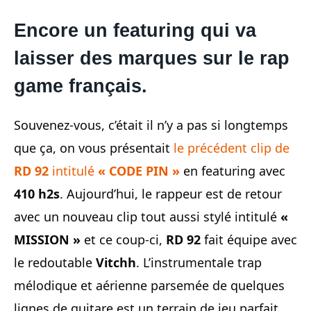
Encore un featuring qui va
laisser des marques sur le rap
game français.
Souvenez-vous, c’était il n’y a pas si longtemps
que ça, on vous présentait
le précédent clip de
RD 92
intitulé
« CODE PIN »
en featuring avec
410 h2s
. Aujourd’hui, le rappeur est de retour
avec un nouveau clip tout aussi stylé intitulé
«
MISSION »
et ce coup-ci,
RD 92
fait équipe avec
le redoutable
Vitchh
. L’instrumentale trap
mélodique et aérienne parsemée de quelques
lignes de guitare est un terrain de jeu parfait