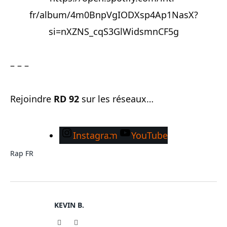
fr/album/4m0BnpVgIODXsp4Ap1NasX?
si=nXZNS_cqS3GlWidsmnCF5g
– – –
Rejoindre
RD 92
sur les réseaux…
Instagram
YouTube
Rap FR
KEVIN B.
Website
Instagram