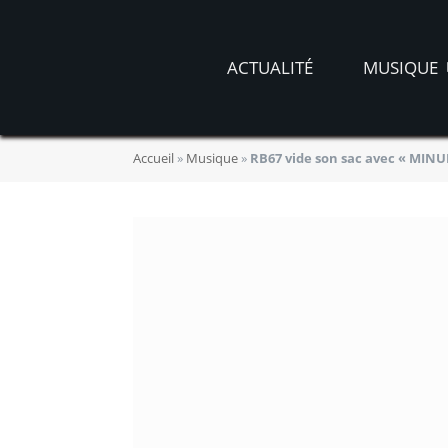
ACTUALITÉ
MUSIQUE
Accueil
»
Musique
»
RB67 vide son sac avec « MINU