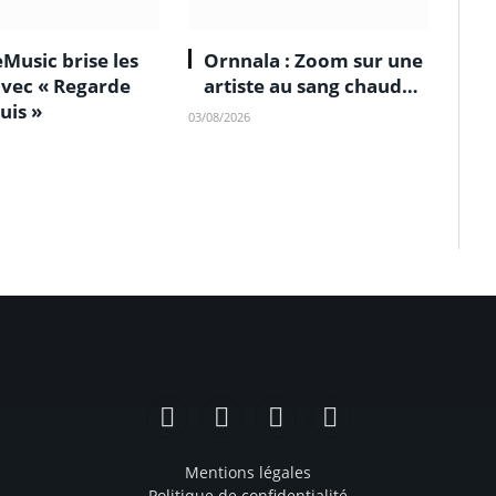
Music brise les
Ornnala : Zoom sur une
avec « Regarde
artiste au sang chaud…
suis »
03/08/2026
Facebook
Instagram
TikTok
YouTube
Mentions légales
Politique de confidentialité