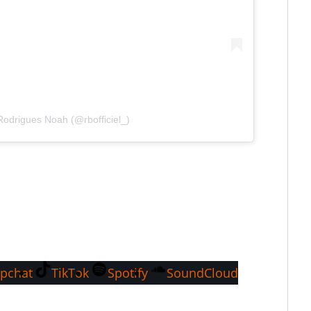
Rodrigues Noah (@rbofficiel_)
pchat
TikTok
Spotify
SoundCloud