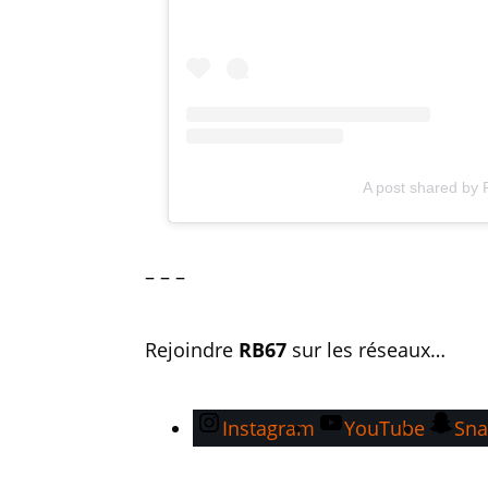
A post shared by 
– – –
Rejoindre
RB67
sur les réseaux…
Instagram
YouTube
Sna