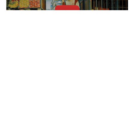
TOP ARTISTES ⬆ /
Aya Nakamura : histoire
complète de ses relations
amoureuses et de ses couples
04/06/2026
LVR66 dévoile « RETOUR AUX
SOURCES », un hommage