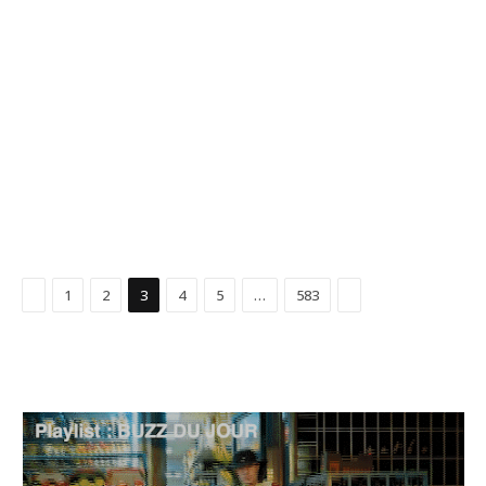
Précédent
Suivant
1
2
3
4
5
…
583