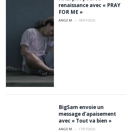
renaissance avec « PRAY
FOR ME »
ANGE M.
18/07/2026
BigSam envoie un
message d’apaisement
avec « Tout va bien »
ANGE M.
17/07/2026