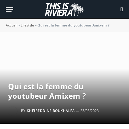
Accueil
»
Lifestyle
»
Qui est la femme du youtubeur Amixem ?
Qui est la femme du
youtubeur Amixem ?
BY
KHEIREDDINE BOUKHALFA
23/08/2023