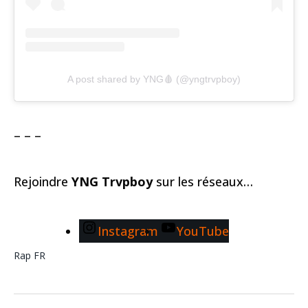
A post shared by YNG🩸 (@yngtrvpboy)
– – –
Rejoindre
YNG Trvpboy
sur les réseaux…
Instagram
YouTube
Rap FR