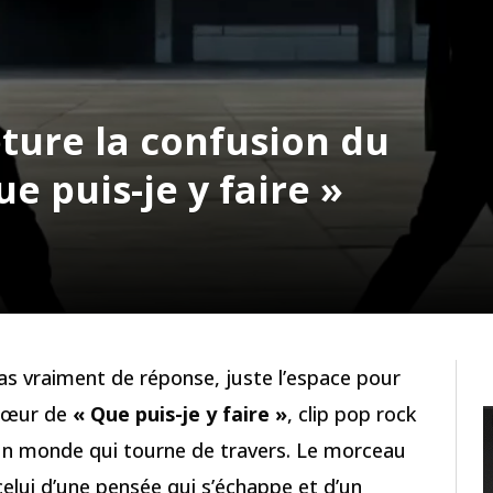
ture la confusion du
 puis-je y faire »
pas vraiment de réponse, juste l’espace pour
 cœur de
« Que puis-je y faire »
, clip pop rock
un monde qui tourne de travers. Le morceau
celui d’une pensée qui s’échappe et d’un