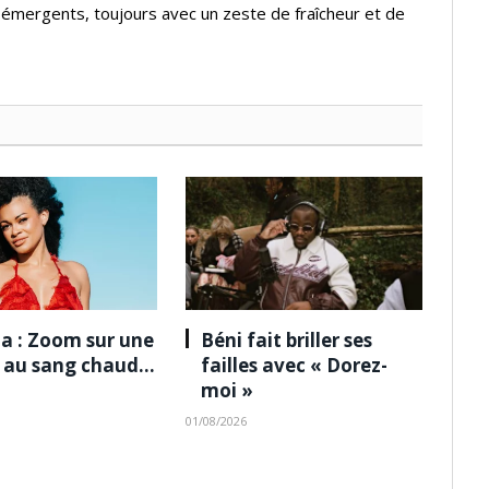
s émergents, toujours avec un zeste de fraîcheur et de
a : Zoom sur une
Béni fait briller ses
e au sang chaud…
failles avec « Dorez-
moi »
01/08/2026