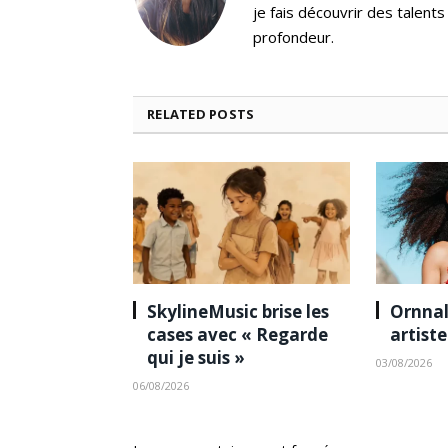
je fais découvrir des talent
profondeur.
RELATED
POSTS
SkylineMusic brise les
Ornnal
cases avec « Regarde
artist
qui je suis »
03/08/2026
06/08/2026