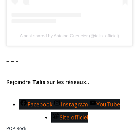
A post shared by Antoine Gueucier (@talis_officiel)
– – –
Rejoindre
Talis
sur les réseaux…
Facebook
Instagram
YouTube
Site officiel
POP
Rock