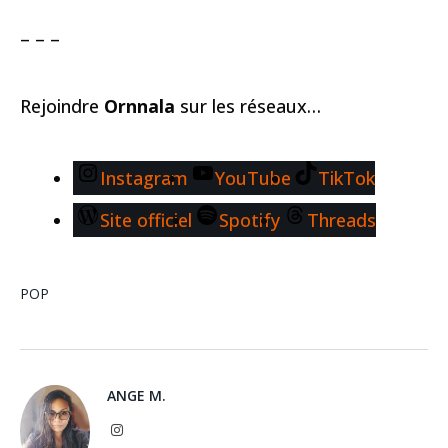
– – –
Rejoindre
Ornnala
sur les réseaux…
Instagram
YouTube
TikTok
Site officiel
Spotify
Threads
POP
ANGE M.
Instagram