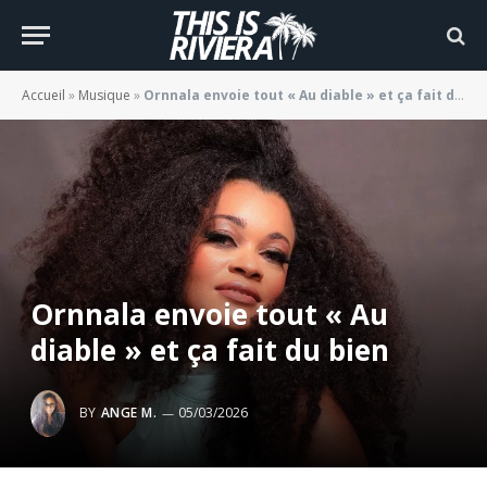
Accueil
»
Musique
»
Ornnala envoie tout « Au diable » et ça fait du bien
Ornnala envoie tout « Au
diable » et ça fait du bien
BY
ANGE M.
05/03/2026