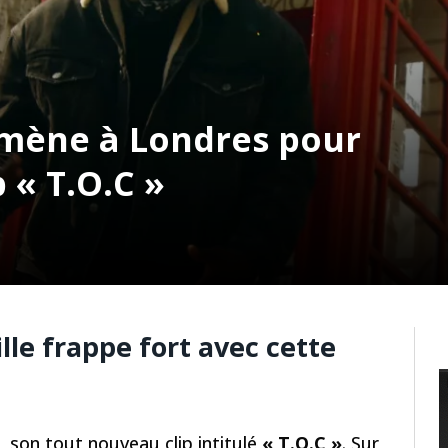
mmène à Londres pour
 « T.O.C »
ille frappe fort avec cette
s, son tout nouveau clip intitulé
« T.O.C »
. Sur