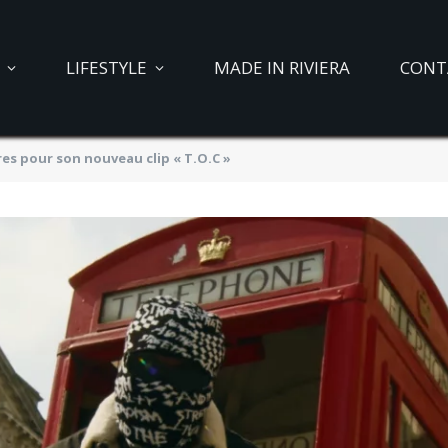
LIFESTYLE
MADE IN RIVIERA
CONT
es pour son nouveau clip « T.O.C »