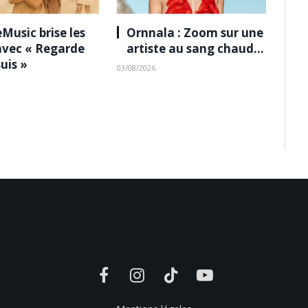
Music brise les
Ornnala : Zoom sur une
avec « Regarde
artiste au sang chaud…
suis »
03/08/2026
Facebook
Instagram
TikTok
YouTube