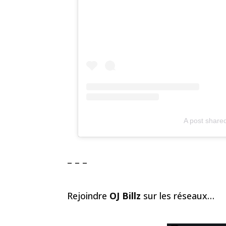
A post shared 
– – –
Rejoindre
OJ Billz
sur les réseaux…