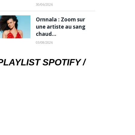
30/06/2026
Ornnala : Zoom sur
une artiste au sang
chaud…
03/08/2026
PLAYLIST SPOTIFY /