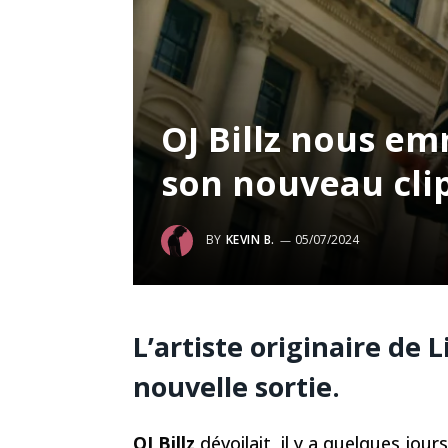
OJ Billz nous e
son nouveau clip
BY
KEVIN B.
05/07/2024
L’artiste originaire de L
nouvelle sortie.
OJ Billz
dévoilait, il y a quelques jour