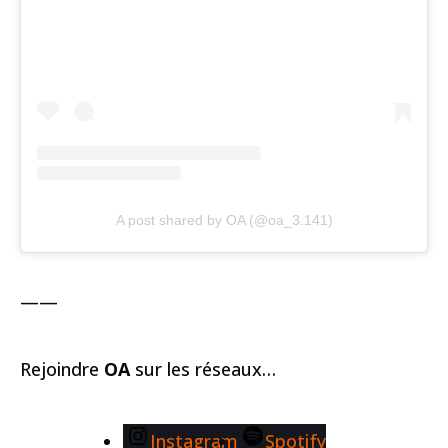
A post shared by OA (@oa_3.141)
——
Rejoindre
OA
sur les réseaux…
Instagram
Spotify