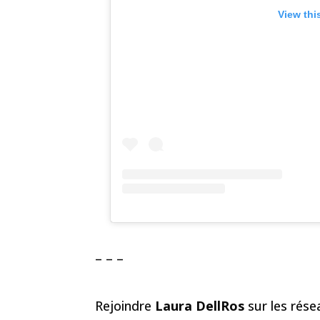
View thi
– – –
Rejoindre
Laura DellRos
sur les rés