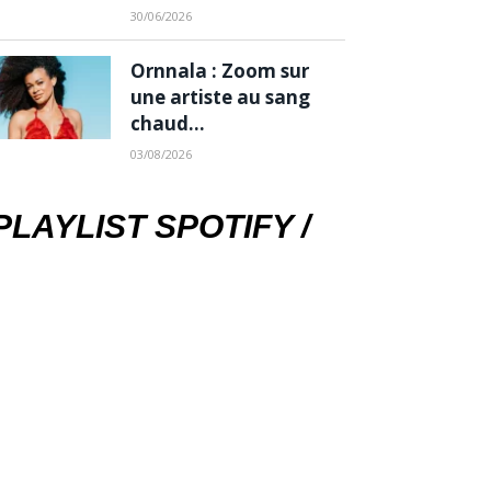
30/06/2026
Ornnala : Zoom sur
une artiste au sang
chaud…
03/08/2026
PLAYLIST SPOTIFY /