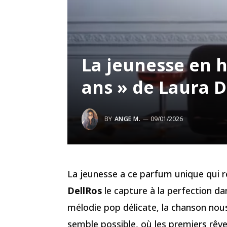
La jeunesse en h
ans » de Laura D
BY
ANGE M.
09/01/2026
La jeunesse a ce parfum unique qui 
DellRos
le capture à la perfection d
mélodie pop délicate, la chanson no
semble possible, où les premiers rêv