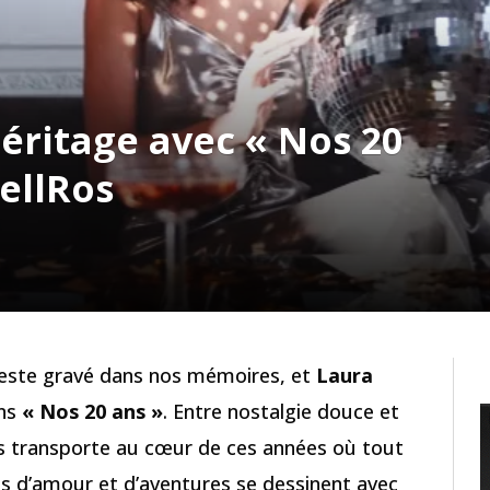
éritage avec « Nos 20
ellRos
reste gravé dans nos mémoires, et
Laura
ans
« Nos 20 ans »
. Entre nostalgie douce et
us transporte au cœur de ces années où tout
es d’amour et d’aventures se dessinent avec