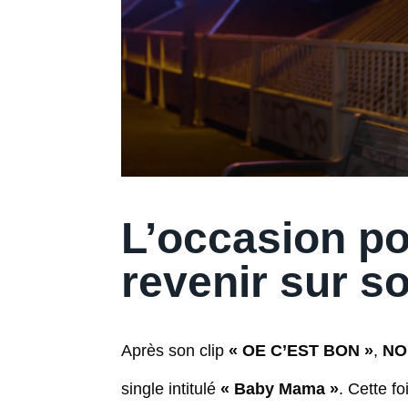
L’occasion po
revenir sur s
Après son clip
« OE C’EST BON »
,
NO
single intitulé
« Baby Mama »
. Cette fo