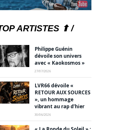
TOP ARTISTES ⬆ /
Philippe Guénin
dévoile son univers
avec « Kaokosmos »
27/07/2026
LVR66 dévoile «
RETOUR AUX SOURCES
», un hommage
vibrant au rap d’hier
30/06/2026
« La Ronde du Soleil » :