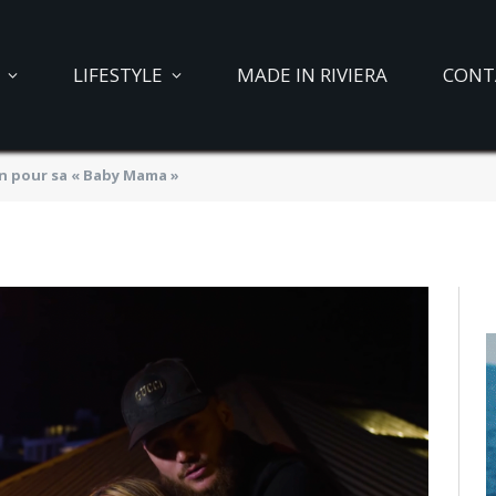
ec conviction pour sa
LIFESTYLE
MADE IN RIVIERA
CONT
n pour sa « Baby Mama »
021