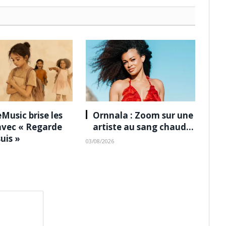
Music brise les
Ornnala : Zoom sur une
avec « Regarde
artiste au sang chaud…
suis »
03/08/2026