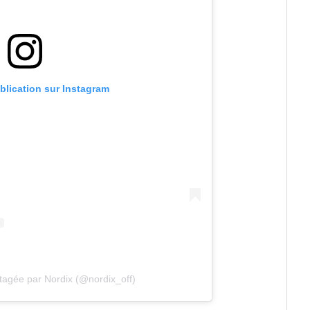
ublication sur Instagram
rtagée par Nordix (@nordix_off)