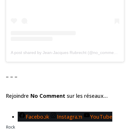
A post shared by Jean-Jacques Rubrecht (@no_comment.rock)
– – –
Rejoindre
No Comment
sur les réseaux…
Facebook
Instagram
YouTube
Rock