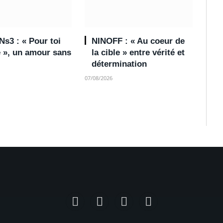
s3 : « Pour toi
NINOFF : « Au coeur de
e », un amour sans
la cible » entre vérité et
détermination
07/08/2026
Facebook
Instagram
TikTok
YouTube