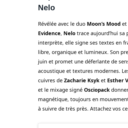
Nelo
Révélée avec le duo
Moon’s Mood
et
Evidence
,
Nelo
trace aujourd’hui sa p
interprète, elle signe ses textes en 
libre, organique et lumineux. Son pr
juin et promet une déferlante de sens
acoustique et textures modernes. L
cuivres de
Zacharie Ksyk
et
Esther 
et le mixage signé
Osciopack
donnent
magnétique, toujours en mouvemen
à suivre de très près. Attachez vos c