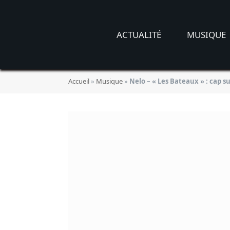
ACTUALITÉ
MUSIQUE
Accueil
»
Musique
»
Nelo – « Les Bateaux » : cap s