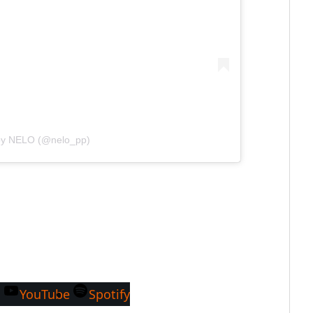
 by NELO (@nelo_pp)
m
YouTube
Spotify