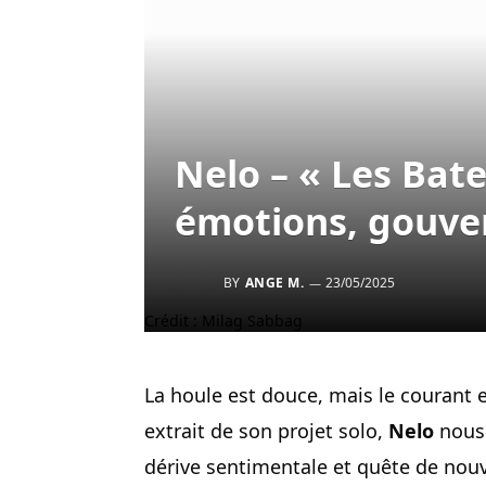
Nelo – « Les Bate
émotions, gouver
BY
ANGE M.
23/05/2025
Crédit : Milag Sabbag
La houle est douce, mais le courant 
extrait de son projet solo,
Nelo
nous 
dérive sentimentale et quête de nou