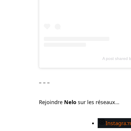
A post shared
– – –
Rejoindre
Nelo
sur les réseaux…
Instagra