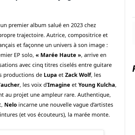
 un premier album salué en 2023 chez
ropre trajectoire. Autrice, compositrice et
français et façonne un univers à son image :
emier EP solo,
« Marée Haute »
, arrive en
ations avec cinq titres ciselés entre guitare
es productions de
Lupa
et
Zack Wolf
, les
Vaucher
, les voix d’
Imagine
et
Young Kulcha
,
 au projet une ampleur rare. Authentique,
t,
Nelo
incarne une nouvelle vague d’artistes
eintures (et vos écouteurs), la marée monte.