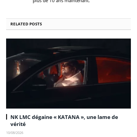
plus de 10 ans maintenant.
RELATED
POSTS
NK LMC dégaine « KATANA », une lame de
vérité
10/08/2026