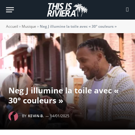
Accueil
»
Musique
»
Neg J illumine la toile avec « 30° couleurs »
Neg J illumine la toile avec «
30° couleurs »
BY
KEVIN B.
14/01/2025