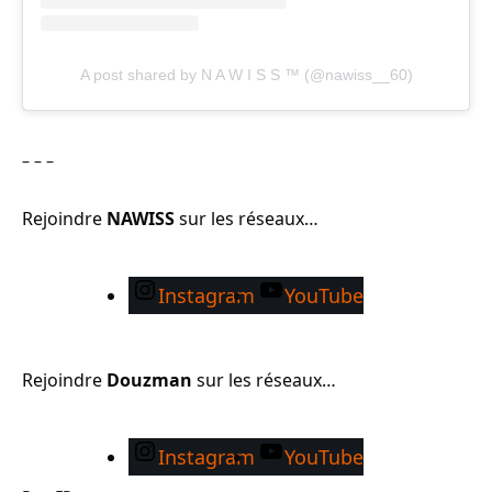
A post shared by N A W I S S ™ (@nawiss__60)
– – –
Rejoindre
NAWISS
sur les réseaux…
Instagram
YouTube
Rejoindre
Douzman
sur les réseaux…
Instagram
YouTube