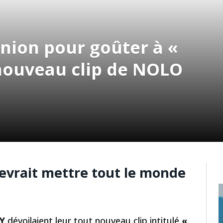
nion pour goûter à «
 nouveau clip de NOLO
devrait mettre tout le monde
Y
dévoilaient leur tout nouveau clip intitulé
«