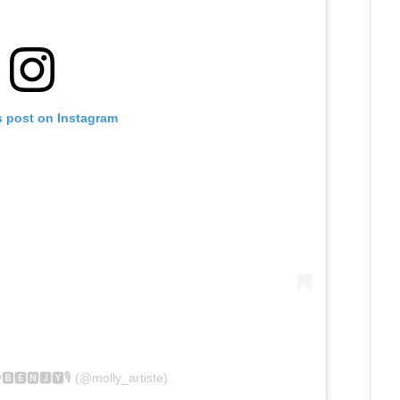
s post on Instagram
🅱︎🅴︎🅽︎🅹︎🆈︎🎙️ (@molly_artiste)