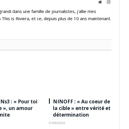
Website
Instagram
andi dans une famille de journalistes, j'allie mes
 This is Riviera, et ce, depuis plus de 10 ans maintenant.
Ns3 : « Pour toi
NINOFF : « Au coeur de
le », un amour
la cible » entre vérité et
imite
détermination
07/08/2026