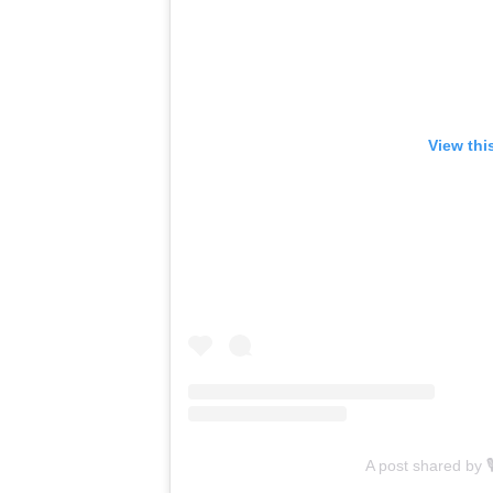
View thi
A post shared by 🎙️