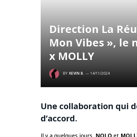
Direction La Réu
Mon Vibes », le
x MOLLY
BY
KEVIN B.
14/11/2024
Une collaboration qui 
d’accord.
Il y a quelques jours,
NOLO
et
MOLL