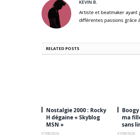
KEVIN B.
Artiste et beatmaker ayant gr
différentes passions grâce à
RELATED
POSTS
Nostalgie 2000 : Rocky
Boogy 
H dégaine « Skyblog
ma fil
MSN »
sans l
07/08/2026
07/08/2026