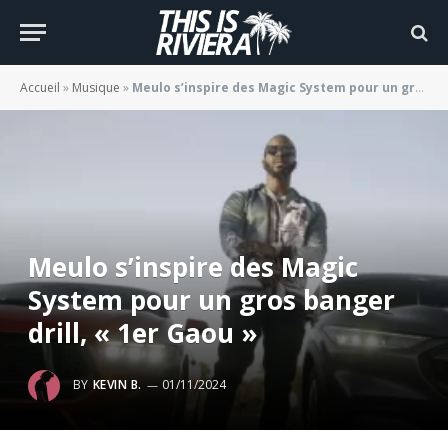
Accueil
»
Musique
»
Meulo s’inspire des Magic System pour un gros banger drill, « 1er Gaou »
Meulo s’inspire des Magic
System pour un gros banger
drill, « 1er Gaou »
BY
KEVIN B.
01/11/2024