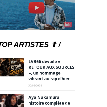
TOP ARTISTES ⬆ /
LVR66 dévoile «
RETOUR AUX SOURCES
», un hommage
vibrant au rap d’hier
30/06/2026
Aya Nakamura :
histoire complète de