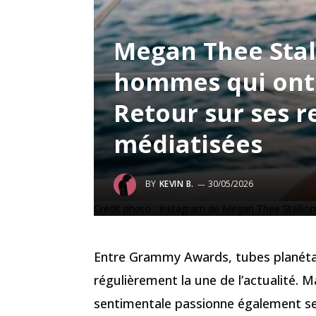
Megan Thee Stall
hommes qui ont 
Retour sur ses re
médiatisées
BY
KEVIN B.
30/05/2026
Crédit photo : Instagram de Megan Thee Stallion
Entre Grammy Awards, tubes planétai
régulièrement la une de l’actualité. M
sentimentale passionne également se