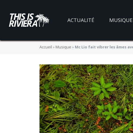
ACTUALITÉ
MUSIQUE
Accueil
»
Musique
»
Mc Lio fait vibrer les âmes av