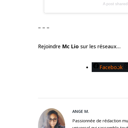
A post shared
– – –
Rejoindre
Mc Lio
sur les réseaux…
Facebook
ANGE M.
Passionnée de rédaction mus
universel qui rassemble tout