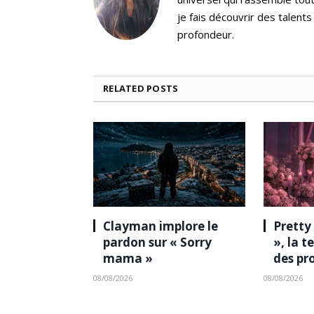
je fais découvrir des talent
profondeur.
RELATED
POSTS
Clayman implore le
Pretty
pardon sur « Sorry
», la 
mama »
des pr
08/08/2026
08/08/2026