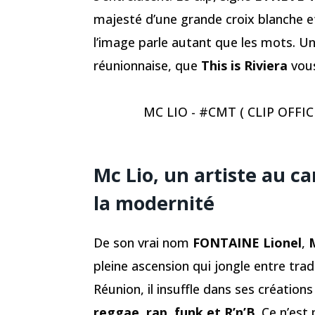
majesté d’une grande croix blanche e
l’image parle autant que les mots. U
réunionnaise, que
This is Riviera
vous
MC LIO - #CMT ( CLIP OFFICI
Mc Lio, un artiste au ca
la modernité
De son vrai nom
FONTAINE Lionel
,
pleine ascension qui jongle entre tradi
Réunion, il insuffle dans ses créatio
reggae, rap, funk et R’n’B
. Ce n’est