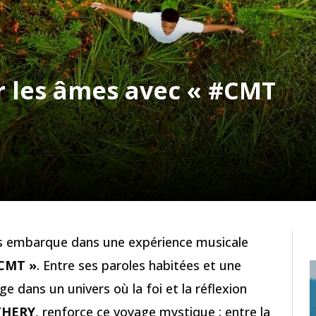
er les âmes avec « #CMT
 embarque dans une expérience musicale
CMT »
. Entre ses paroles habitées et une
e dans un univers où la foi et la réflexion
THERY
, renforce ce voyage mystique : entre la