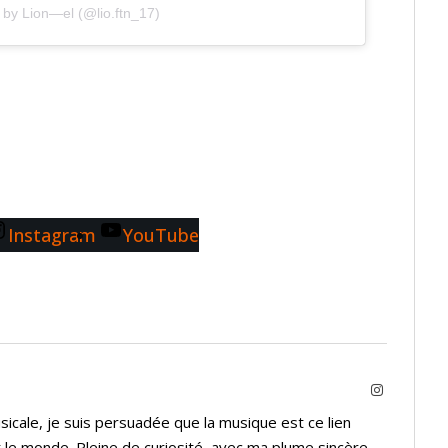
 by Lion—el (@lio.ftn_17)
Instagram
YouTube
Instagram
icale, je suis persuadée que la musique est ce lien
 le monde. Pleine de curiosité, avec ma plume sincère,