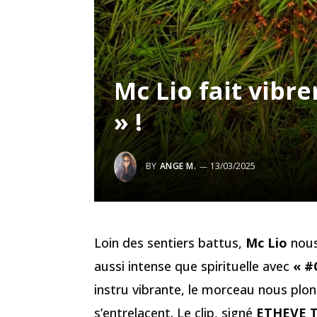
Mc Lio fait vibr
» !
BY
ANGE M.
13/03/2025
Loin des sentiers battus,
Mc Lio
nous
aussi intense que spirituelle avec
« #
instru vibrante, le morceau nous plong
s’entrelacent. Le clip, signé
ETHEVE 