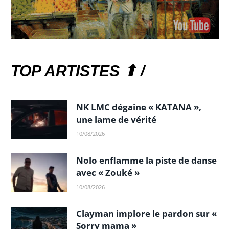
TOP ARTISTES ⬆ /
NK LMC dégaine « KATANA »,
une lame de vérité
10/08/2026
Nolo enflamme la piste de danse
avec « Zouké »
10/08/2026
Clayman implore le pardon sur «
Sorry mama »