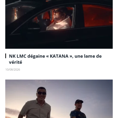
NK LMC dégaine « KATANA », une lame de
vérité
10/08/2026