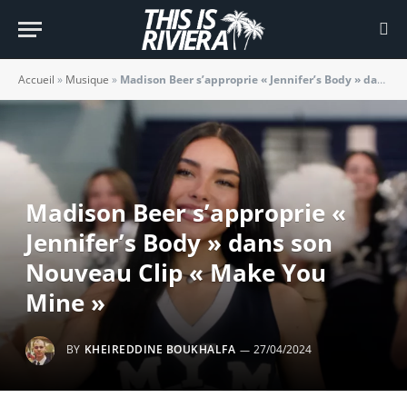
Accueil
»
Musique
»
Madison Beer s’approprie « Jennifer’s Body » dans son Nouveau Clip « Make You Mine »
Madison Beer s’approprie «
Jennifer’s Body » dans son
Nouveau Clip « Make You
Mine »
BY
KHEIREDDINE BOUKHALFA
27/04/2024