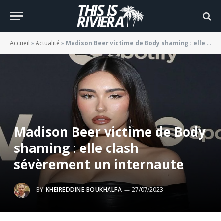
Accueil
»
Actualité
»
Madison Beer victime de Body shaming : elle clash sévèrement un internaute
Madison Beer victime de Body
shaming : elle clash
sévèrement un internaute
BY
KHEIREDDINE BOUKHALFA
27/07/2023