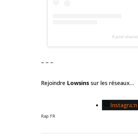
A post share
– – –
Rejoindre
Lowsins
sur les réseaux…
Instagram
Rap FR