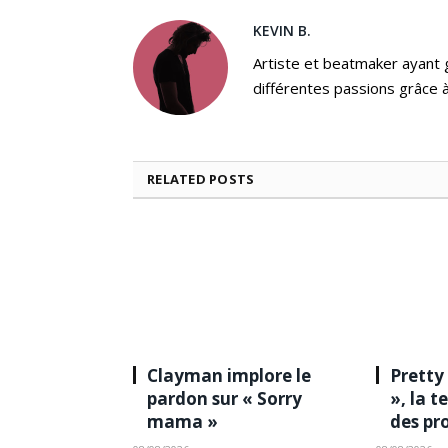
KEVIN B.
Artiste et beatmaker ayant gr
différentes passions grâce à
RELATED
POSTS
Clayman implore le
Pretty
pardon sur « Sorry
», la 
mama »
des pr