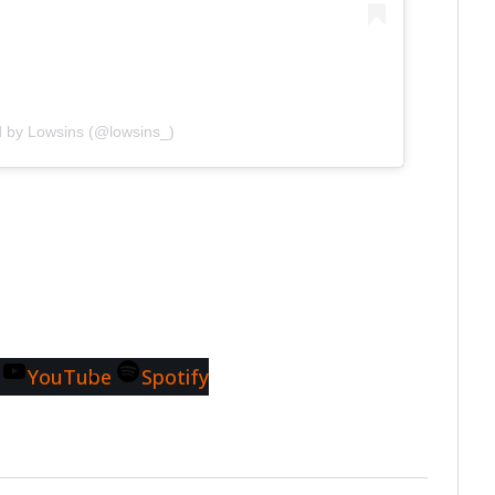
d by Lowsins (@lowsins_)
YouTube
Spotify