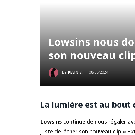
Lowsins nous do
son nouveau cli
BY
KEVIN B.
08/08/2024
La lumière est au bout
Lowsins
continue de nous régaler ave
juste de lâcher son nouveau clip
« +