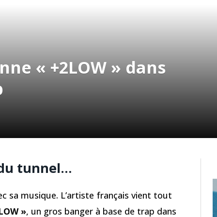
nne « +2LOW » dans
p
 du tunnel…
c sa musique. L’artiste français vient tout
2LOW »
, un gros banger à base de trap dans