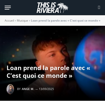
Accueil
»
Musique
»
Loan prend la parole avec « C’est quoi ce monde »
Loan prend la parole avec «
C’est quoi ce monde »
BY
ANGE M.
13/09/2025