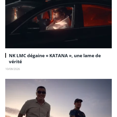
NK LMC dégaine « KATANA », une lame de
vérité
10/08/2026