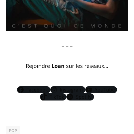
– – –
Rejoindre
Loan
sur les réseaux…
Facebook
Instagram
YouTube
TikTok
Spotify
POP