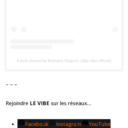
A post shared by Brandon Gagnon (@le.vibe.officiel)
– – –
Rejoindre
LE VIBE
sur les réseaux…
Facebook
Instagram
YouTube