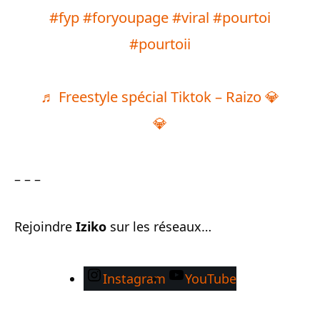
#fyp
#foryoupage
#viral
#pourtoi
#pourtoii
♬ Freestyle spécial Tiktok – Raizo 💎
💎
– – –
Rejoindre
Iziko
sur les réseaux…
Instagram
YouTube