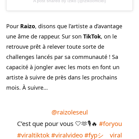
A post shared by Iziko (@izikoofficiel)
Pour
Raizo
, disons que l’artiste a d’avantage
une âme de rappeur. Sur son
TikTok
, on le
retrouve prêt à relever toute sorte de
challenges lancés par sa communauté ! Sa
capacité à jongler avec les mots en font un
artiste à suivre de près dans les prochains
mois. À suivre…
@raizoleseul
C’est que pour vous 🤍🫶🎙️🔥
#foryou
#viraltiktok
#viralvideo
#fypシ゚viral