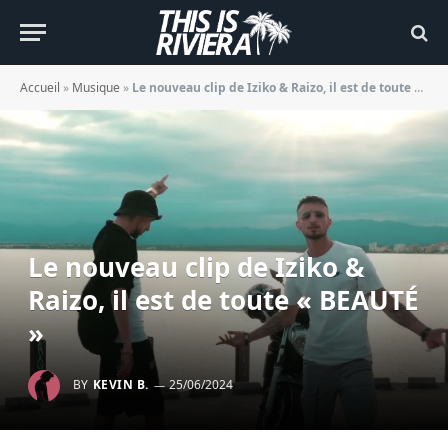
Accueil
»
Musique
»
Le nouveau clip de Iziko & Raizo, il est de toute « BEAUTÉ »
Le nouveau clip de Iziko &
Raizo, il est de toute « BEAUTÉ
»
BY
KEVIN B.
25/06/2024