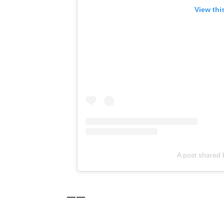
View thi
A post shared
——