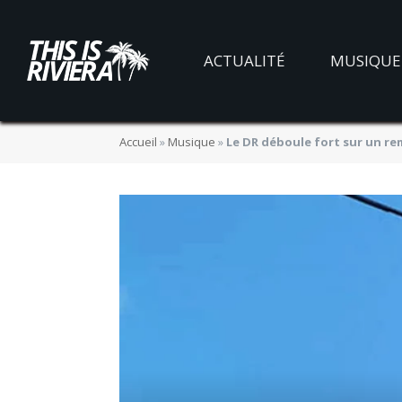
ACTUALITÉ
MUSIQUE
Accueil
»
Musique
»
Le DR déboule fort sur un r