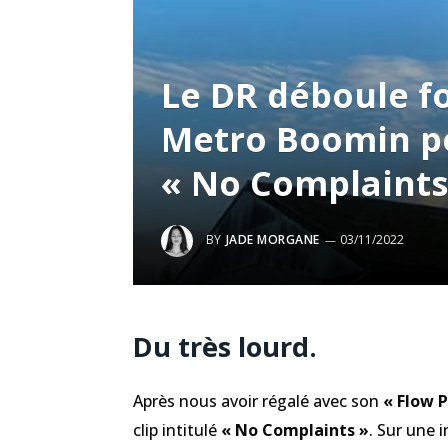
Le DR déboule fo
Metro Boomin po
« No Complaints
BY
JADE MORGANE
03/11/2022
Du très lourd.
Après nous avoir régalé avec son
« Flow 
clip intitulé
« No Complaints »
. Sur une 