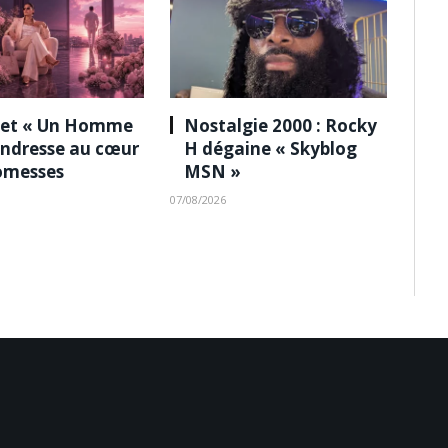
 et « Un Homme
Nostalgie 2000 : Rocky
tendresse au cœur
H dégaine « Skyblog
omesses
MSN »
07/08/2026