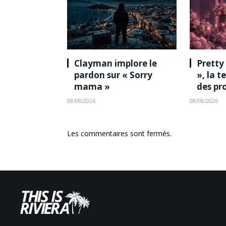
Clayman implore le
Pretty
pardon sur « Sorry
», la 
mama »
des pr
08/08/2026
08/08/2026
Les commentaires sont fermés.