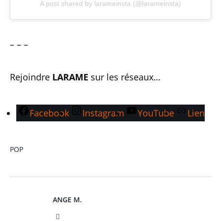
A post shared by larameinsta (@larameinsta)
– – –
Rejoindre
LARAME
sur les réseaux…
Facebook
Instagram
YouTube
Lien
POP
ANGE M.
Instagram