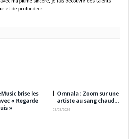
 avec ma plume sincère, je fais découvrir des talents
ur et de profondeur.
Music brise les
Ornnala : Zoom sur une
avec « Regarde
artiste au sang chaud…
suis »
03/08/2026