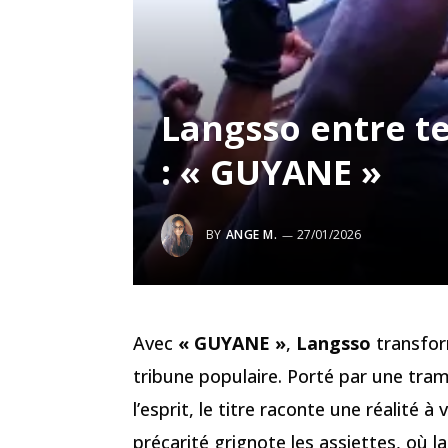
Langsso entre ter
: « GUYANE »
BY
ANGE M.
27/01/2026
Avec
« GUYANE »
,
Langsso
transfor
tribune populaire. Porté par une tram
l’esprit, le titre raconte une réalité à 
précarité grignote les assiettes, où la