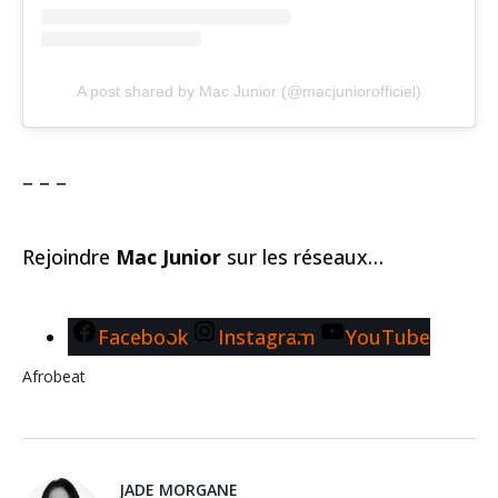
A post shared by Mac Junior (@macjuniorofficiel)
– – –
Rejoindre
Mac Junior
sur les réseaux…
Facebook
Instagram
YouTube
Afrobeat
JADE MORGANE