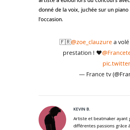
donné de la voix, juchée sur un pian
l’occasion.
🇫🇷
@zoe_clauzure
a volé
prestation ! ❤️
@Francete
pic.twitt
— France tv (@Fra
KEVIN B.
Artiste et beatmaker ayant gr
différentes passions grâce à