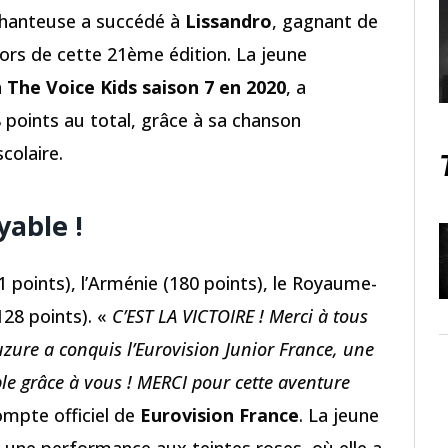
 chanteuse a succédé à
Lissandro
, gagnant de
e lors de cette 21ème édition. La jeune
à
The Voice Kids saison 7 en 2020
, a
 points au total, grâce à sa chanson
colaire.
able !
1 points), l’Arménie (180 points), le Royaume-
128 points). «
C’EST LA VICTOIRE ! Merci à tous
uzure a conquis l’Eurovision Junior France, une
le grâce à vous ! MERCI pour cette aventure
ompte officiel de
Eurovision France
. La jeune
c une performance aux teintes roses, où elle a