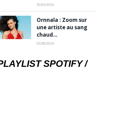
30/06/2026
Ornnala : Zoom sur
une artiste au sang
chaud…
03/08/2026
PLAYLIST SPOTIFY /