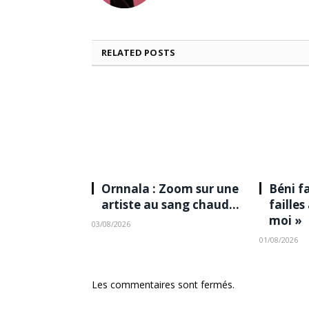
RELATED
POSTS
Ornnala : Zoom sur une
Béni fa
artiste au sang chaud…
failles
moi »
03/08/2026
01/08/2026
Les commentaires sont fermés.