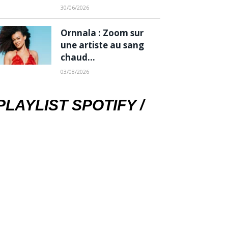
30/06/2026
Ornnala : Zoom sur
une artiste au sang
chaud…
03/08/2026
PLAYLIST SPOTIFY /