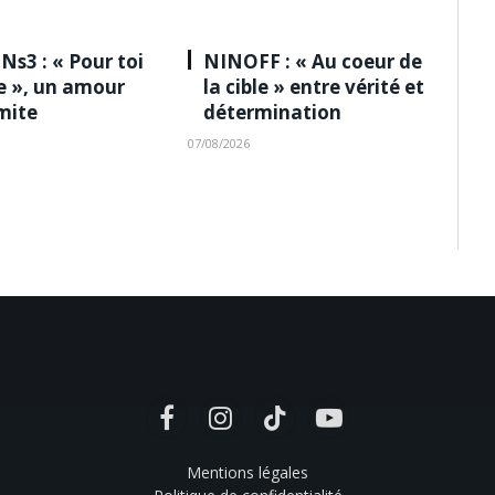
Ns3 : « Pour toi
NINOFF : « Au coeur de
le », un amour
la cible » entre vérité et
imite
détermination
07/08/2026
Facebook
Instagram
TikTok
YouTube
Mentions légales