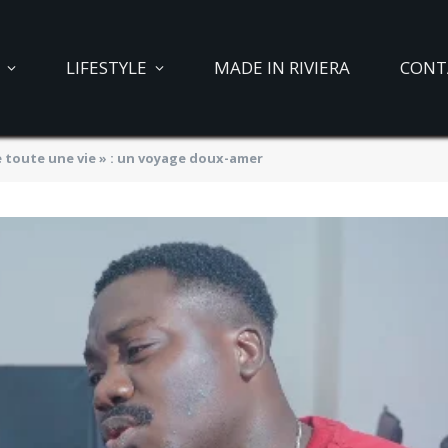
LIFESTYLE
MADE IN RIVIERA
CONT
toute une vie » : un voyage doux-amer