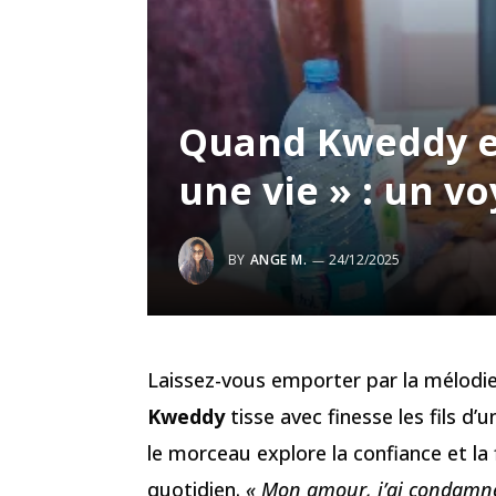
Quand Kweddy e
une vie » : un 
BY
ANGE M.
24/12/2025
Laissez-vous emporter par la mélodie
Kweddy
tisse avec finesse les fils d
le morceau explore la confiance et la
quotidien.
« Mon amour, j’ai condamné