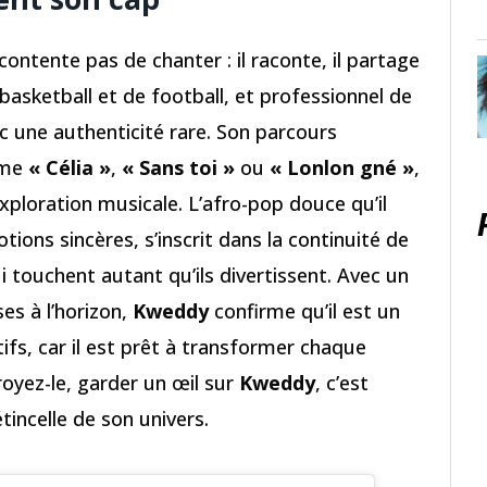
contente pas de chanter : il raconte, il partage
 basketball et de football, et professionnel de
ec une authenticité rare. Son parcours
mme
« Célia »
,
« Sans toi »
ou
« Lonlon gné »
,
loration musicale. L’afro-pop douce qu’il
ions sincères, s’inscrit dans la continuité de
 touchent autant qu’ils divertissent. Avec un
es à l’horizon,
Kweddy
confirme qu’il est un
tifs, car il est prêt à transformer chaque
royez-le, garder un œil sur
Kweddy
, c’est
incelle de son univers.