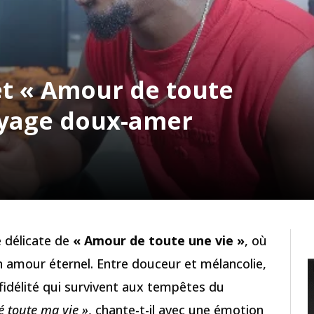
t « Amour de toute
voyage doux-amer
 délicate de
« Amour de toute une vie »
, où
’un amour éternel. Entre douceur et mélancolie,
 fidélité qui survivent aux tempêtes du
 toute ma vie »
, chante-t-il avec une émotion