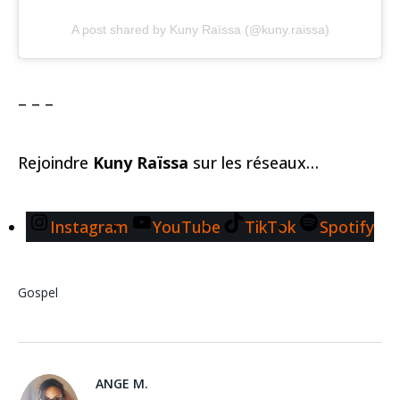
A post shared by Kuny Raïssa (@kuny.raissa)
– – –
Rejoindre
Kuny Raïssa
sur les réseaux…
Instagram
YouTube
TikTok
Spotify
Gospel
ANGE M.