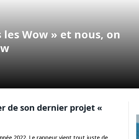
 les Wow » et nous, on
aw
er de son dernier projet «
’année 2022. Le rappeur vient tout juste de