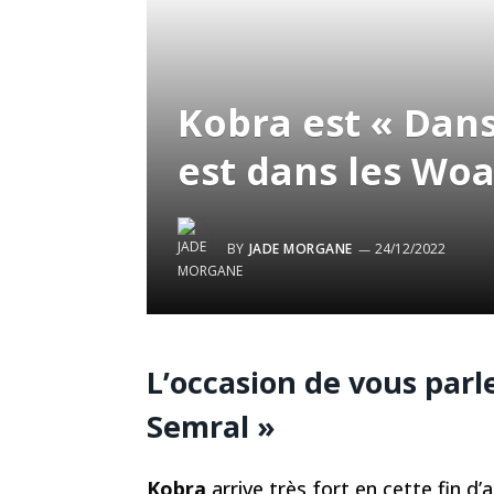
Kobra est « Dans
est dans les Wo
BY
JADE MORGANE
24/12/2022
L’occasion de vous parl
Semral »
Kobra
arrive très fort en cette fin d