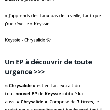
« J’apprends des faux pas de la veille, faut que
j’me réveille » Keyssie
Keyssie - Chrysalide 🌺
Un EP à découvrir de toute
urgence >>>
« Chrysalide »
est en fait extrait du
tout
nouvel EP
de
Keyssie
intitulé lui
aussi
« Chrysalide »
. Composé de
7 titres
, le
projet nous a complètement bouleversé tant il