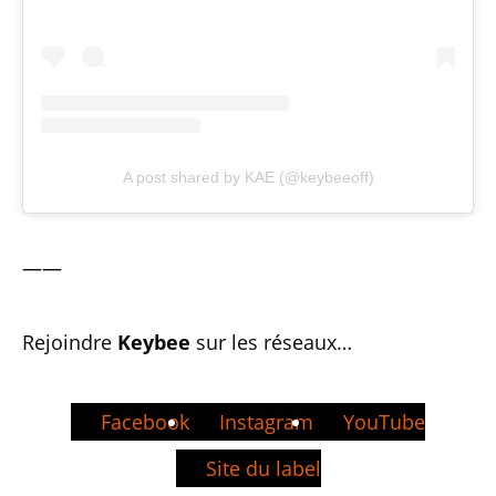
A post shared by KAE (@keybeeoff)
——
Rejoindre
Keybee
sur les réseaux…
Facebook
Instagram
YouTube
Site du label