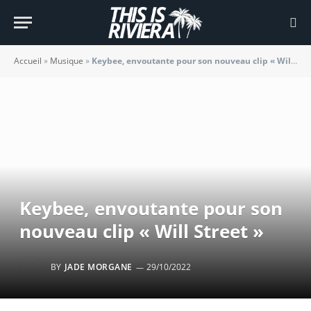
Accueil
»
Musique
»
Keybee, envoutante pour son nouveau clip « Will Street »
Keybee, envoutante pour son
nouveau clip « Will Street »
BY
JADE MORGANE
29/10/2022