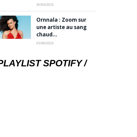
30/06/2026
Ornnala : Zoom sur
une artiste au sang
chaud…
03/08/2026
PLAYLIST SPOTIFY /