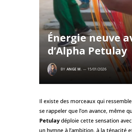
Énergie neuve av
d’Alpha Petulay
BY
ANGE M.
15/01/2026
Il existe des morceaux qui ressemble
se rappeler que l’on avance, même qua
Petulay
déploie cette sensation ave
un hymne à l’ambition, à la ténacité e