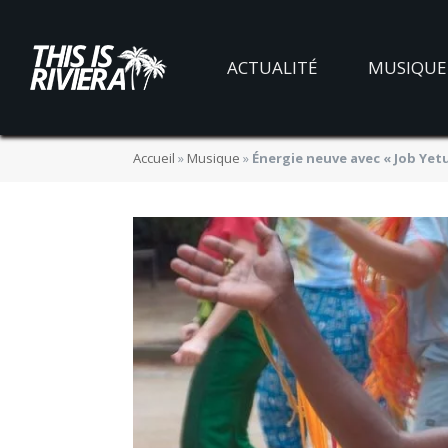
ACTUALITÉ
MUSIQUE
Accueil
»
Musique
»
Énergie neuve avec « Job Yet