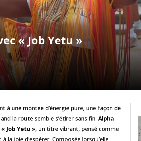
ec « Job Yetu »
nt à une montée d’énergie pure, une façon de
nd la route semble s’étirer sans fin.
Alpha
c
« Job Yetu »
, un titre vibrant, pensé comme
t à la joie d’espérer. Composée lorsqu’elle