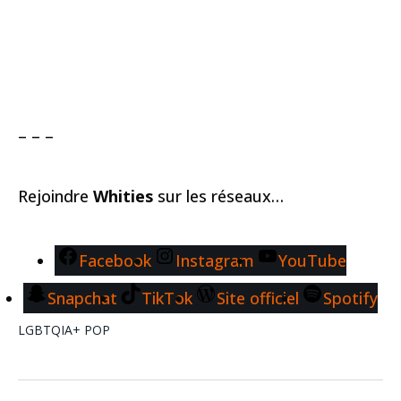
– – –
Rejoindre
Whities
sur les réseaux…
Facebook
Instagram
YouTube
Snapchat
TikTok
Site officiel
Spotify
LGBTQIA+
POP