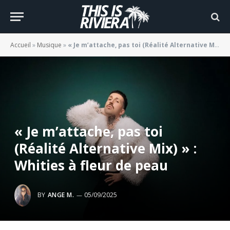
Accueil
»
Musique
»
« Je m’attache, pas toi (Réalité Alternative Mix) » : Whities à fleur de peau
« Je m’attache, pas toi
(Réalité Alternative Mix) » :
Whities à fleur de peau
BY
ANGE M.
05/09/2025