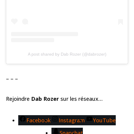
A post shared by Dab Rozer (@dabrozer)
– – –
Rejoindre
Dab Rozer
sur les réseaux…
Facebook
Instagram
YouTube
Snapchat