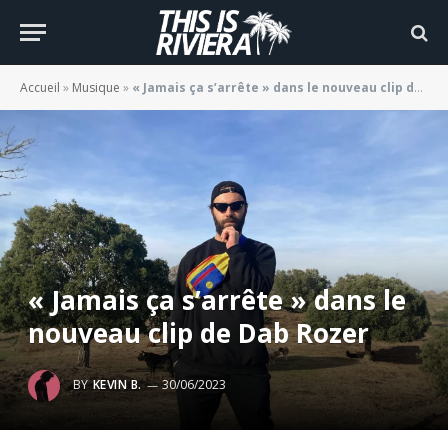
Accueil
»
Musique
»
« Jamais ça s’arrête » dans le nouveau clip de Dab Rozer
« Jamais ça s’arrête » dans le
nouveau clip de Dab Rozer
BY
KEVIN B.
30/06/2023