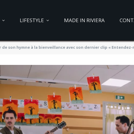
LIFESTYLE
MADE IN RIVIERA
CONT
e son hymne à la bienveillance avec son dernier clip « Entendez-