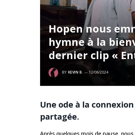
Hopen nous emm
hymne à la bien
dernier clip « E
BY
KEVIN B.
12/06/2024
Une ode à la connexion 
partagée.
Après quelques mois de pause, nous