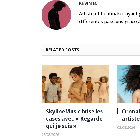
KEVIN B.
Artiste et beatmaker ayant gr
différentes passions grâce à
RELATED
POSTS
SkylineMusic brise les
Ornnal
cases avec « Regarde
artist
qui je suis »
03/08/2026
06/08/2026