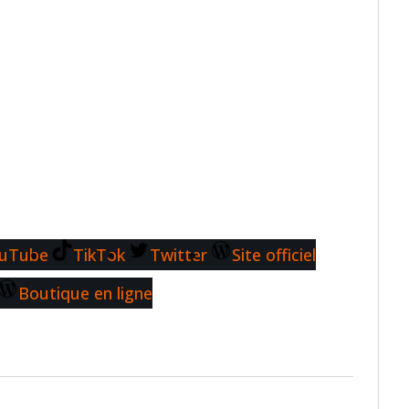
uTube
TikTok
Twitter
Site officiel
Boutique en ligne