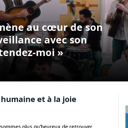
ène au cœur de son
veillance avec son
ntendez-moi »
humaine et à la joie
 sommes plus qu’heureux de retrouver