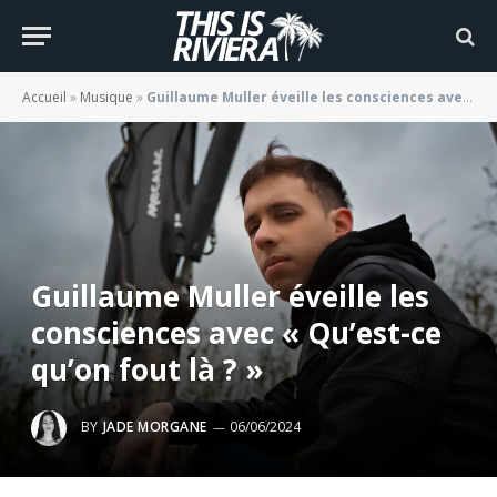
Accueil
»
Musique
»
Guillaume Muller éveille les consciences avec « Qu’est-ce qu’on fout là ? »
Guillaume Muller éveille les
consciences avec « Qu’est-ce
qu’on fout là ? »
BY
JADE MORGANE
06/06/2024