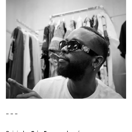
– – –