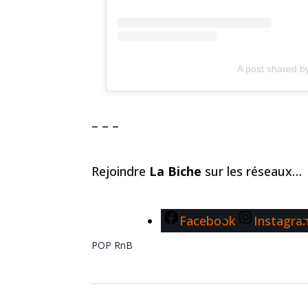
A post shared by
– – –
Rejoindre
La Biche
sur les réseaux…
Facebook
Instagra
POP
RnB