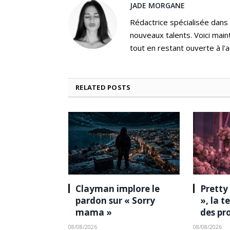
JADE MORGANE
Rédactrice spécialisée dans
nouveaux talents. Voici main
tout en restant ouverte à l'a
RELATED
POSTS
Clayman implore le
Pretty
pardon sur « Sorry
», la 
mama »
des pr
08/08/2026
08/08/2026