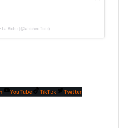
 La Biche (@labicheofficiel)
m
YouTube
TikTok
Twitter