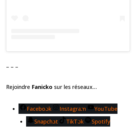
– – –
Rejoindre
Fanicko
sur les réseaux…
Facebook
Instagram
YouTube
Snapchat
TikTok
Spotify