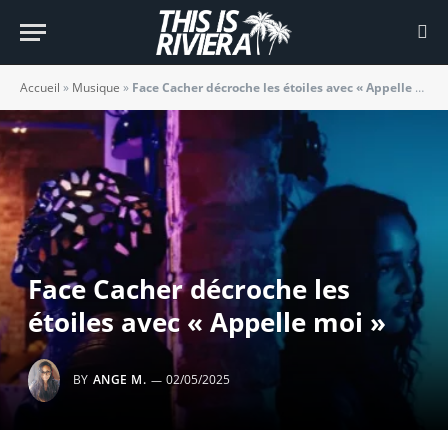
Accueil
»
Musique
»
Face Cacher décroche les étoiles avec « Appelle moi »
Face Cacher décroche les
étoiles avec « Appelle moi »
BY
ANGE M.
02/05/2025